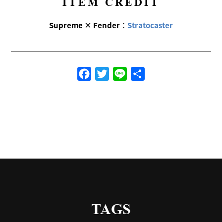
ITEM CREDIT
Supreme × Fender
：
Stratocaster
Facebook
Twitter
Line
共
有
TAGS