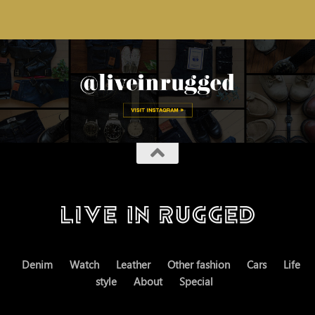
Denim
Watch
Leather
Other fashion
Cars
Life
style
About
Special