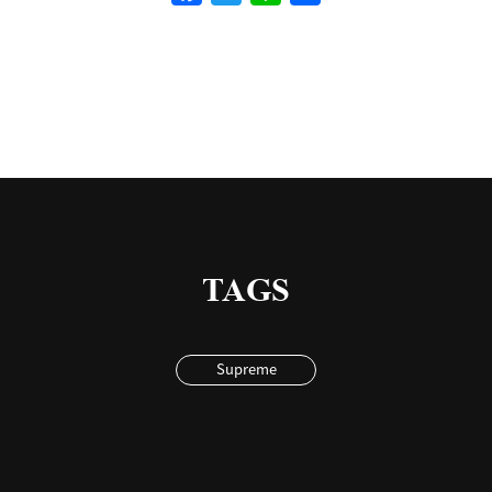
有
TAGS
Supreme