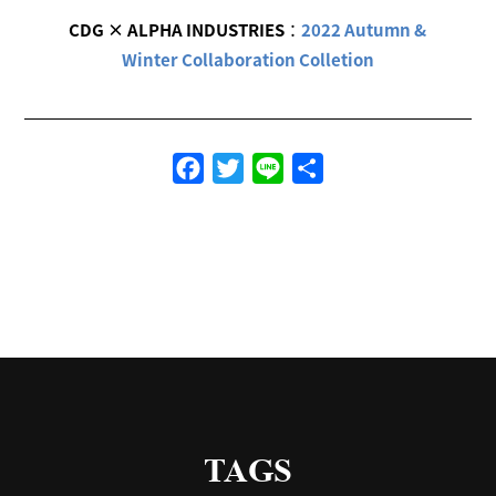
CDG × ALPHA INDUSTRIES
：
2022 Autumn &
Winter Collaboration Colletion
Facebook
Twitter
Line
共
有
TAGS