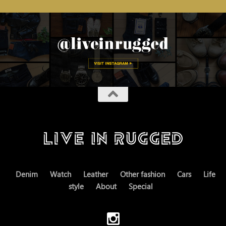
Denim
Watch
Leather
Other fashion
Cars
Life
style
About
Special