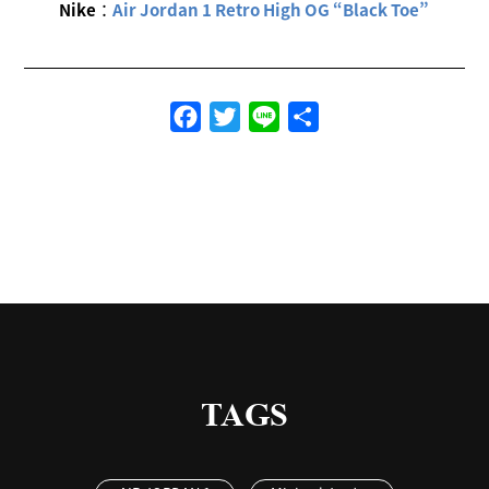
Nike
：
Air Jordan 1 Retro High OG “Black Toe”
Facebook
Twitter
Line
共
有
TAGS