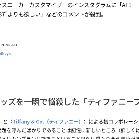
たスニーカーカスタマイザーのインスタグラムに「AF1
1837”よりも欲しい」などのコメントが殺到。
VE IN RUGGED
fhuyle
ッズを一瞬で悩殺した「ティファニーブ
〉と〈
Tiffany & Co.（ティファニー）
〉による初コラボレーシ
話題を呼んだばかりであることは記憶に新しいところ（詳しく
アメリカンブランドであるということ以外は重なり合う部分が