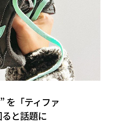
antom” を「ティファ
回ると話題に