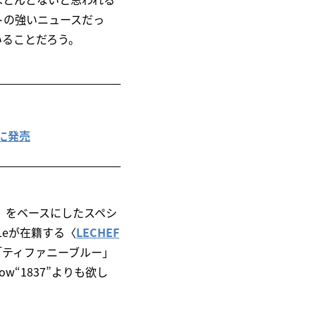
トの強いニュースだっ
いることだろう。
月に発売
1）をベースにしたスペシ
Leが在籍する〈
LECHEF
tom”を「ティファニーブルー」
“1837”よりも欲し