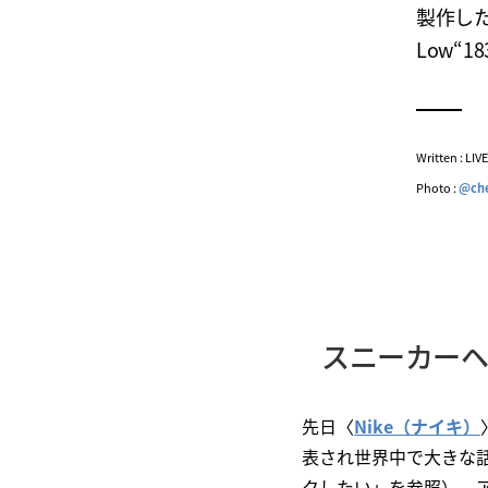
製作し
Low“
Written : LI
Photo :
@che
スニーカーヘ
先日〈
Nike（ナイキ）
表され世界中で大きな
クしたい」を参照）。