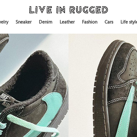
elry
Sneaker
Denim
Leather
Fashion
Cars
Life styl