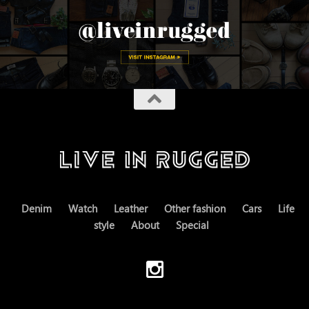
Denim
Watch
Leather
Other fashion
Cars
Life
style
About
Special