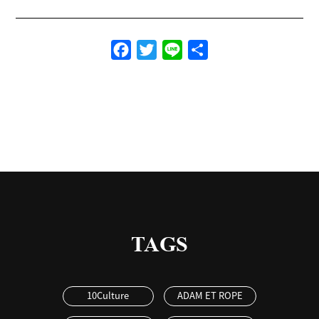
Facebook
Twitter
Line
共
有
TAGS
10Culture
ADAM ET ROPE