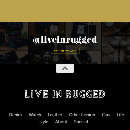
Denim
Watch
Leather
Other fashion
Cars
Life
style
About
Special