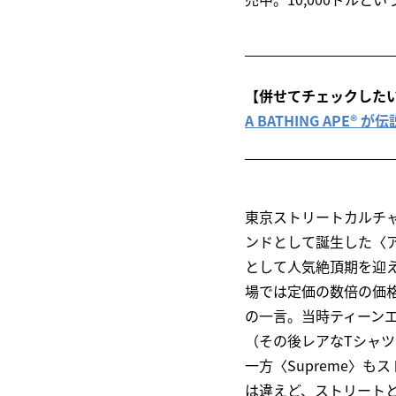
【併せてチェックした
A BATHING APE®
東京ストリートカルチャ
ンドとして誕生した〈ア
として人気絶頂期を迎
場では定価の数倍の価
の一言。当時ティーン
（その後レアなTシャ
一方〈Supreme〉
は違えど、ストリート