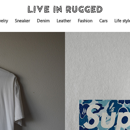
elry
Sneaker
Denim
Leather
Fashion
Cars
Life styl