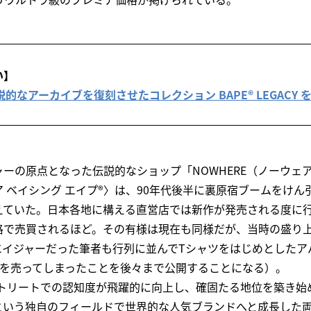
い】
︎ が伝説的なアーカイブを復刻させたコレクション BAPE®︎ LEGACY 
ーの原点となった伝説的なショップ「NOWHERE（ノーウェ
 ベイシング エイプ®︎〉は、90年代後半に裏原宿ブームをけ
えていた。日本各地に構える直営店では新作が発売される度に
格で売買されるほど。その有様は現在も同様だが、当時の盛り
エイジャーだった筆者も行列に並んでTシャツをはじめとしたア
ツを売ってしまったことを後々まで公開することになる）。
もストリートでの認知度が飛躍的に向上し、確固たる地位を築き
という独自のフィールドで世界的な人気ブランドへと成長した