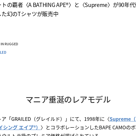
の覇者〈A BATHING APE®︎〉と〈Supreme〉が90年
した幻のTシャツが販売中
VE IN RUGGED
ILED
マニア垂涎のレアモデル
「GRAILED（グレイルド）」にて、1998年に〈
Suprem
 ベイシング エイプ®︎）
〉とコラボレーションしたBAPE CAMOの
というウルトラ級のプレミア価格が掲げられている。