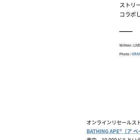
ストリート
コラボ
Written : LI
Photo :
GRA
オンラインリセールストア
BATHING APE®︎（ア
売中。10,000ドル