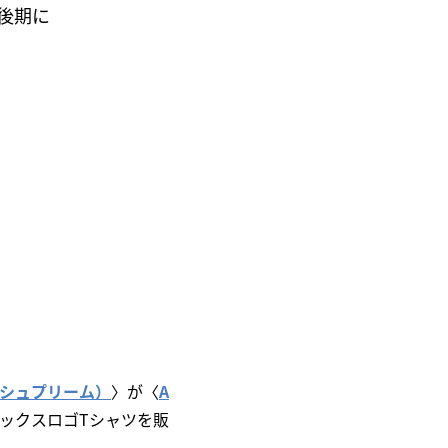
代後期に
e（シュプリーム）
〉が〈
A
ボックスロゴTシャツを販