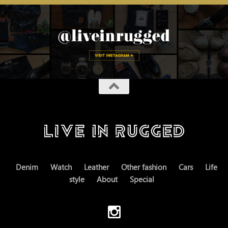
Denim
Watch
Leather
Other fashion
Cars
Life
style
About
Special