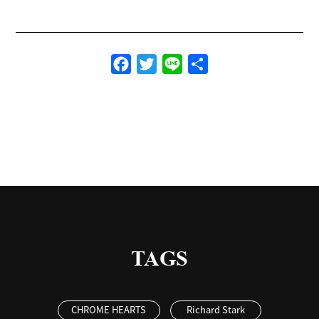
Facebook
Twitter
Line
共
有
TAGS
CHROME HEARTS
Richard Stark