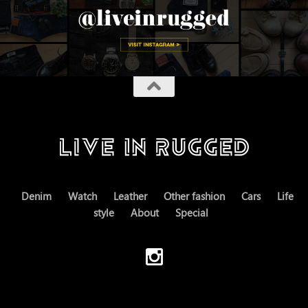
Denim
Watch
Leather
Other fashion
Cars
Life
style
About
Special