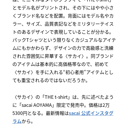
とモデル名がプリントされ、その下にはやや小さ
くブランド名などを配置。背面にはモデル名やカ
ラー、サイズ、品質表記などをミリタリーテイス
トのあるデザインで表現していることが分かる。
パックTシャツという限りなくカジュアルなアイテ
ムにもかかわらず、デザインの力で高級感と洗練
された雰囲気に昇華する〈サカイ〉。同ブランド
のアイテムは基本的に高価格帯なので、初めて
〈サカイ〉を手に入れる“初心者用”アイテムとし
ても重宝されるのではないだろうか。
〈サカイ〉の「THE t-shirt」は、先に述べたよう
に「sacai AOYAMA」限定で発売中。価格は2万
5300円となる。最新情報は
sacai 公式インスタグ
ラム
から。