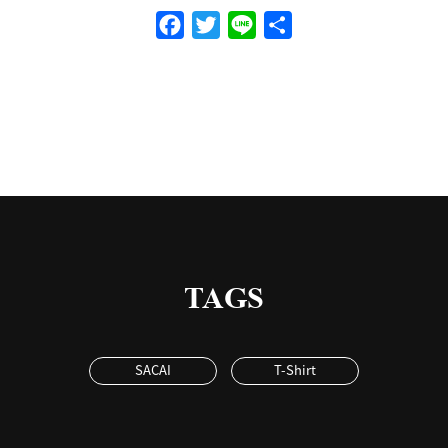
Facebook
Twitter
Line
共
有
TAGS
SACAI
T-Shirt