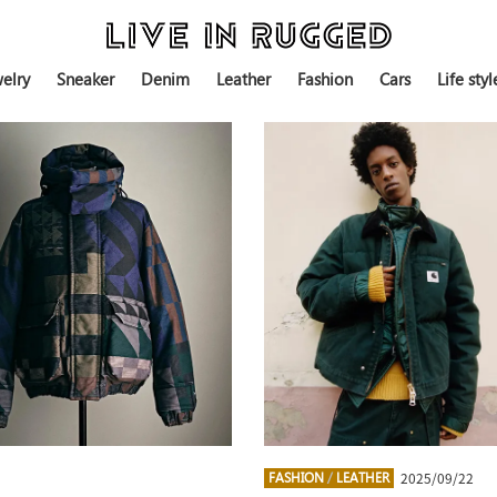
elry
Sneaker
Denim
Leather
Fashion
Cars
Life styl
2025/09/22
FASHION
/
LEATHER