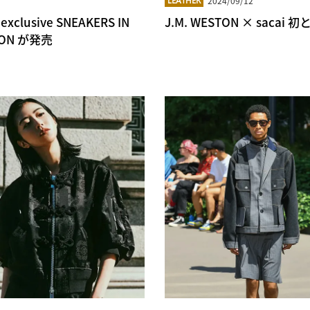
2024/09/12
LEATHER
ive SNEAKERS IN
J.M. WESTON × sac
TION が発売