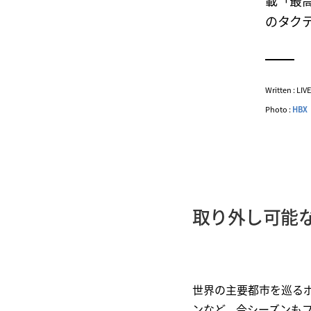
載「最高
のタク
Written : LI
Photo :
HBX
取り外し可能
世界の主要都市を巡るポッ
ンなど、今シーズンも