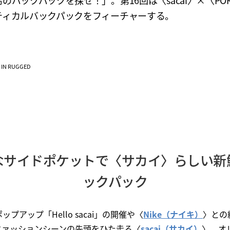
のバックパックを探せ！」。第16回は〈sacai〉×〈POR
ティカルバックパックをフィーチャーする。
VE IN RUGGED
なサイドポケットで〈サカイ〉らしい新
ックパック
プアップ「Hello sacai」の開催や〈
Nike（ナイキ）
〉との
ファッションシーンの先頭をひた走る〈
sacai（サカイ）
〉。オ