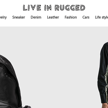
elry
Sneaker
Denim
Leather
Fashion
Cars
Life styl