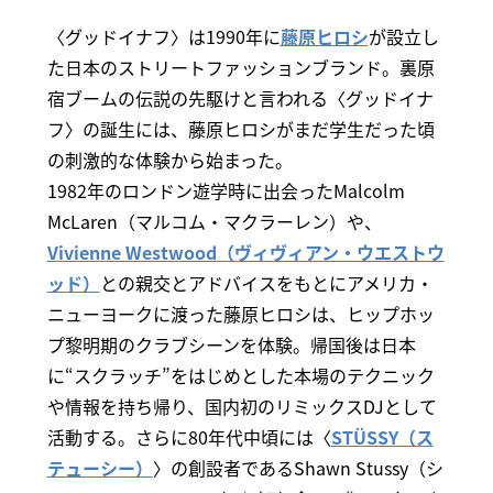
〈グッドイナフ〉は1990年に
藤原ヒロシ
が設立し
た日本のストリートファッションブランド。裏原
宿ブームの伝説の先駆けと言われる〈グッドイナ
フ〉の誕生には、藤原ヒロシがまだ学生だった頃
の刺激的な体験から始まった。
1982年のロンドン遊学時に出会ったMalcolm
McLaren（マルコム・マクラーレン）や、
Vivienne Westwood（ヴィヴィアン・ウエストウ
ッド）
との親交とアドバイスをもとにアメリカ・
ニューヨークに渡った藤原ヒロシは、ヒップホッ
プ黎明期のクラブシーンを体験。帰国後は日本
に“スクラッチ”をはじめとした本場のテクニック
や情報を持ち帰り、国内初のリミックスDJとして
活動する。さらに80年代中頃には〈
STÜSSY（ス
テューシー）
〉の創設者であるShawn Stussy（シ