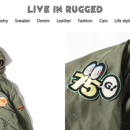
elry
Sneaker
Denim
Leather
Fashion
Cars
Life styl