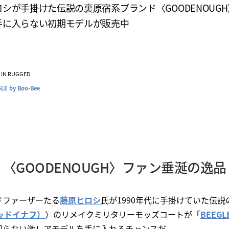
シが手掛けた伝説の裏原宿系ブランド〈GOODENOUG
手に入らない初期モデルが販売中
VE IN RUGGED
LE by Boo-Bee
〈GOODENOUGH〉ファン垂涎の逸品
ドファーザーたる
藤原ヒロシ
氏が1990年代に手掛けていた伝説
グッドイナフ）
〉のリメイクミリタリーモッズコートが「
BEEGLE
回らない激レアモデルを手に入れるチャンスだ。