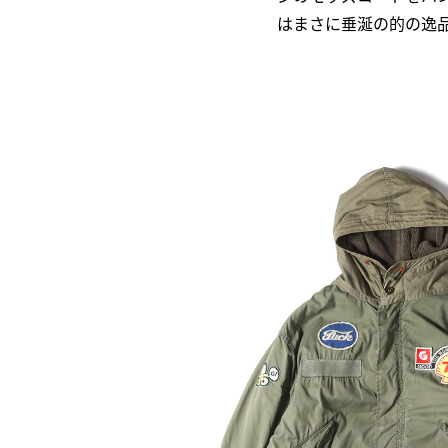
はまさに垂涎の的の逸