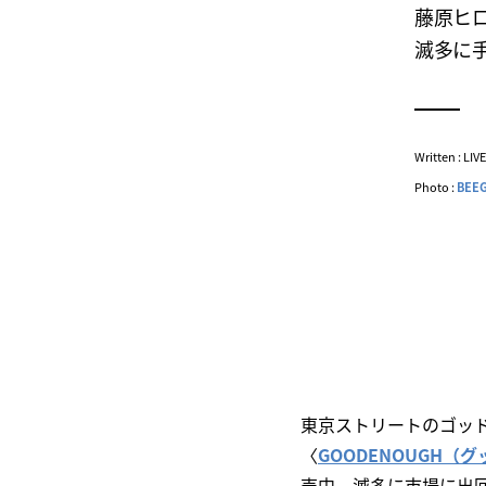
藤原ヒロ
滅多に
Written : LI
Photo :
BEEG
東京ストリートのゴッ
〈
GOODENOUGH（
売中。滅多に市場に出