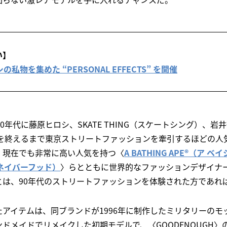
い】
シの私物を集めた “PERSONAL EFFECTS” を開催
0年代に藤原ヒロシ、SKATE THING（スケートシング）、
動を終えるまで東京ストリートファッションを牽引するほどの人
、現在でも非常に高い人気を持つ〈
A BATHING APE®（ア 
D（ネイバーフッド）
〉らとともに世界的なファッションデザイナ
とは、90年代のストリートファッションを体験された方であれ
アイテムは、同ブランドが1996年に制作したミリタリーのモ
ドメイドでリメイクした初期モデルで、〈GOODENOUGH〉