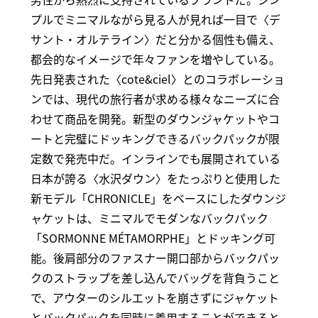
プルでミニマルながら見る人が見れば一目で〈デ
サント・オルテライン〉だと分かる個性も備え、
都会的なイメージで年々ファンを増やしている。
先日発表された〈cote&ciel〉とのコラボレーショ
ンでは、現代の旅行者が求める様々なニーズに合
わせて商品を開発。新型のダウンジャケットやコ
ートと完璧にドッキングできるバックパックが限
定数で発売中だ。インラインでも展開されている
日本が誇る〈水沢ダウン〉をたっぷりと使用した
新モデル「CHRONICLE」をベースにしたダウンジ
ャケットは、ミニマルでモダンなバックパック
「SORMONNE MÉTAMORPHE」とドッキング可
能。後肩部分のファスナー開口部からバックパッ
クのストラップを差し込んでバッグを背負うこと
で、アウターのシルエットを崩さずにジャケット
とバックパックを同時に着用することができると