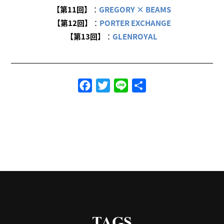
【第11回】
：
GREGORY × BEAMS
【第12回】
：
PORTER EXCHANGE
【第13回】
：
GLENROYAL
Facebook
Twitter
Line
共
有
TAGS