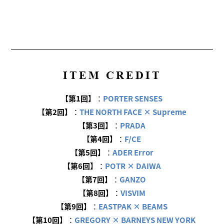
ITEM CREDIT
【第1回】
：
PORTER SENSES
【第2回】
：
THE NORTH FACE × Supreme
【第3回】
：
PRADA
【第4回】
：
F/CE
【第5回】
：
ADER Error
【第6回】
：
POTR × DAIWA
【第7回】
：
GANZO
【第8回】
：
VISVIM
【第9回】
：
EASTPAK × BEAMS
【第10回】
：
GREGORY × BARNEYS NEW YORK