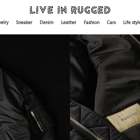
elry
Sneaker
Denim
Leather
Fashion
Cars
Life styl