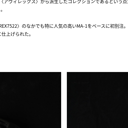
〉はあの〈アヴィレックス〉から派生したコレクションであるという
う。
REX7522〉のなかでも特に人気の高いMA-1をベースに初別
に仕上げられた。