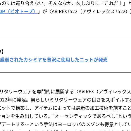
ものには巡り合えない。そんななか、久しぶりに「これだ！」
TOP（ビオトープ）
」が〈AVIREX7522（アヴィレックス752
い】
IOTOP 厳選されたカシミヤを贅沢に使用したニットが発売
は、ミリタリーウェアを専門的に展開する〈AVIREX（アヴィレッ
022年に発足。男らしいミリタリーウェアの良さをスポイルす
エットで構築し、アイテムによっては最新の加工技術を施すこ
ションを生み出している。“オーセンティックであるべし”とい
プデートする…という手法はヨーロッパのメゾンも得意として