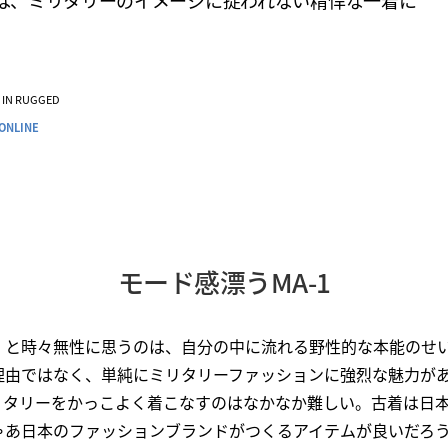
-1は、ミリタリーのイメージに捉われない精悍な一着に
VE IN RUGGED
ONLINE
モード感漂うMA-1
」と時々無性に思うのは、自分の中に流れる野性的な本能のせ
理由ではなく、単純にミリタリーファッションに強烈な魅力が
リタリーをかっこよく着こなすのはなかなか難しい。古着は日
ゃあ日本のファッションブランドがつくるアイテムが良いだろ