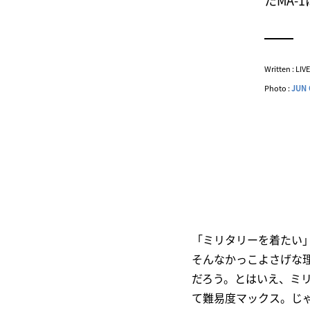
たMA
Written : LI
Photo :
JUN 
「ミリタリーを着たい
そんなかっこよさげな
だろう。とはいえ、ミ
て難易度マックス。じ