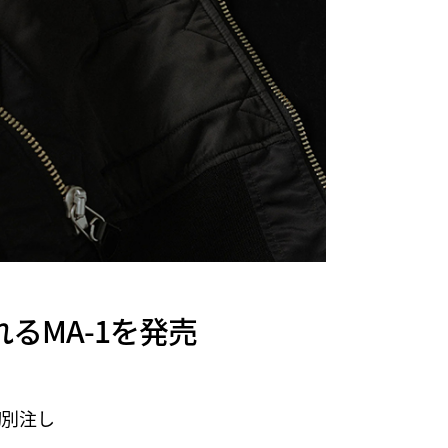
られるMA-1を発売
が初別注し