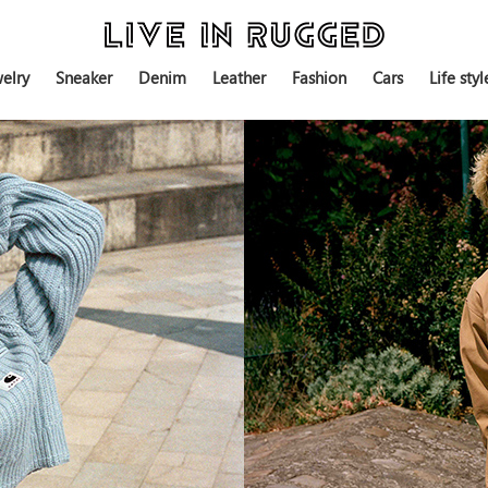
elry
Sneaker
Denim
Leather
Fashion
Cars
Life styl