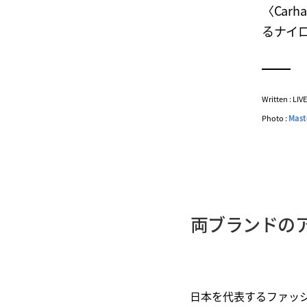
〈Car
るナイ
Written : LI
Photo :
Mast
両ブランドの
日本を代表するファッ