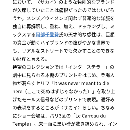
において、〈サカイ〉のような独創的なブランド
が欠席していたことは痛恨だったのではないだろ
うか。メンズ／ウィメンズ問わず普遍的な洋服を
独自に再解釈し、重ね、加え、ドッキングし、ミ
ックスする
阿部千登勢
氏の天才的な感性は、巨額
の資金が動くハイブランドの煌びやかな世界で
も、リアルなストリートでも欠かすことのできな
い財産と言える。
待望のコレクションでは「インターステラー」の
劇中に見られる本棚のプリントをはじめ、登場人
物が漏らすセリフ「it was never meant to die
here（ここで死ぬはずじゃなかった）」を取り上
げたモールス信号などのプリントで表現。通好み
の表現をするところが〈サカイ〉らしい。ちなみ
にショー会場は、パリ3区の「Le Carreau du
Temple」。床一面に黒い砂が敷き詰められ、イン