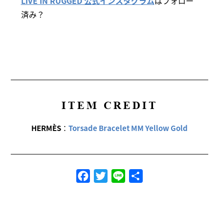
LIVE IN RUGGED 公式インスタグラム
はフォロー
済み？
ITEM CREDIT
HERMÈS
：
Torsade Bracelet MM Yellow Gold
Facebook
Twitter
Line
共
有