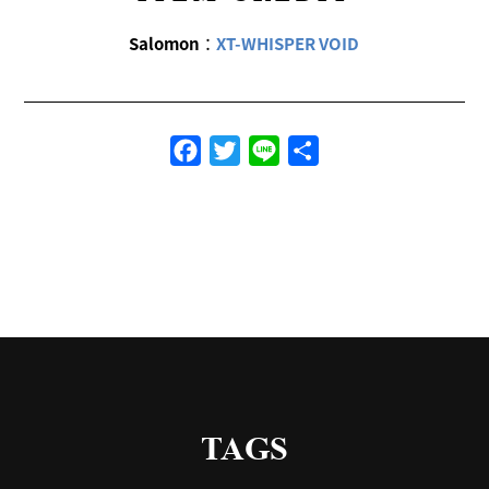
Salomon
：
XT-WHISPER VOID
Facebook
Twitter
Line
共
有
TAGS