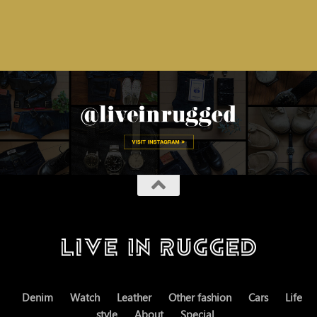
Denim
Watch
Leather
Other fashion
Cars
Life
style
About
Special