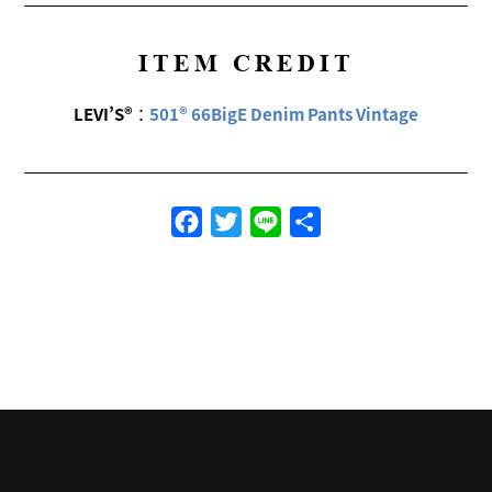
ITEM CREDIT
LEVI’S®
：
501® 66BigE Denim Pants Vintage
Facebook
Twitter
Line
共
有