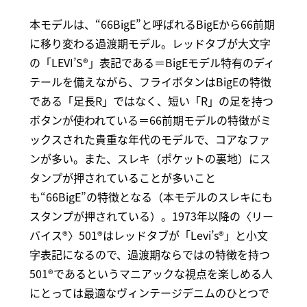
本モデルは、“66BigE”と呼ばれるBigEから66前期
に移り変わる過渡期モデル。レッドタブが大文字
の「LEVI’S®」表記である＝BigEモデル特有のディ
テールを備えながら、フライボタンはBigEの特徴
である「足長R」ではなく、短い「R」の足を持つ
ボタンが使われている＝66前期モデルの特徴がミ
ックスされた貴重な年代のモデルで、コアなファ
ンが多い。また、スレキ（ポケットの裏地）にス
タンプが押されていることが多いこと
も“66BigE”の特徴となる（本モデルのスレキにも
スタンプが押されている）。1973年以降の〈リー
バイス®〉501®はレッドタブが「Levi’s®」と小文
字表記になるので、過渡期ならではの特徴を持つ
501®であるというマニアックな視点を楽しめる人
にとっては最適なヴィンテージデニムのひとつで