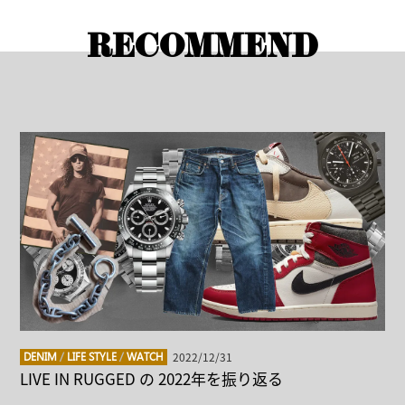
RECOMMEND
2022/12/31
DENIM
/
LIFE STYLE
/
WATCH
LIVE IN RUGGED の 2022年を振り返る