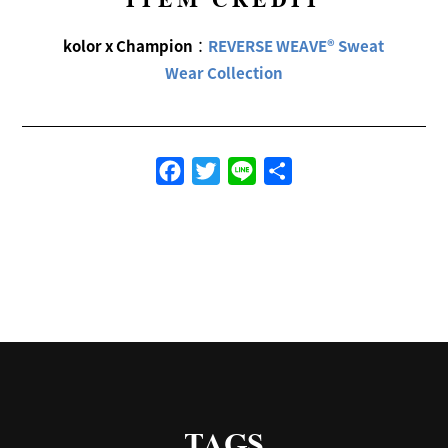
kolor x Champion
：
REVERSE WEAVE® Sweat
Wear Collection
Facebook
Twitter
Line
共
有
TAGS