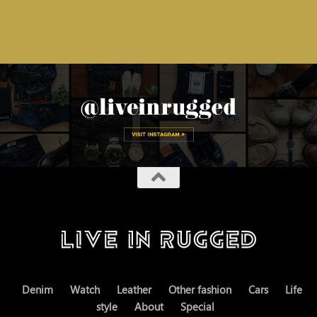
Denim
Watch
Leather
Other fashion
Cars
Life
style
About
Special