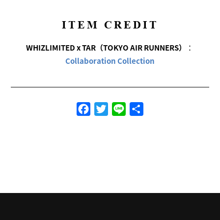
ITEM CREDIT
WHIZLIMITED x TAR（TOKYO AIR RUNNERS）
：
Collaboration Collection
Facebook
Twitter
Line
共
有