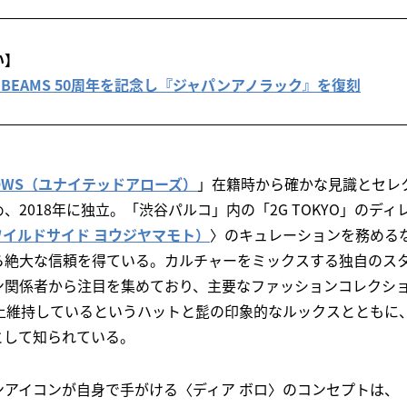
い】
 BEAMS 50周年を記念し『ジャパンアノラック』を復刻
RROWS（ユナイテッドアローズ）
」在籍時から確かな見識とセレ
、2018年に独立。「渋谷パルコ」内の「2G TOKYO」のディ
O（ワイルドサイド ヨウジヤマモト）
〉のキュレーションを務める
ら絶大な信頼を得ている。カルチャーをミックスする独自のス
ン関係者から注目を集めており、主要なファッションコレクシ
上維持しているというハットと髭の印象的なルックスとともに、“
として知られている。
ンアイコンが自身で手がける〈ディア ボロ〉のコンセプトは、