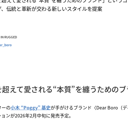
を超えて愛される“本質”を纏うためのブランド」というコ
げ、伝統と革新が交わる新しいスタイルを提案
VE IN RUGGED
ar_boro
を超えて愛される“本質”を纏うためのブ
ターの
小木 “Poggy” 基史
が手がけるブランド〈Dear Boro（
ョンが2026年2月中旬に発売予定。