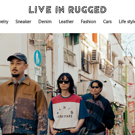
elry
Sneaker
Denim
Leather
Fashion
Cars
Life styl