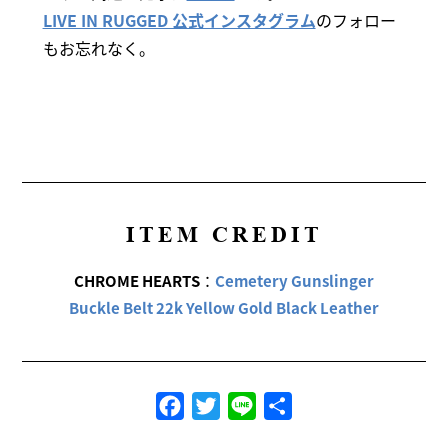
LIVE IN RUGGED 公式インスタグラム
のフォロー
もお忘れなく。
ITEM CREDIT
CHROME HEARTS
：
Cemetery Gunslinger
Buckle Belt 22k Yellow Gold Black Leather
Facebook
Twitter
Line
共
有