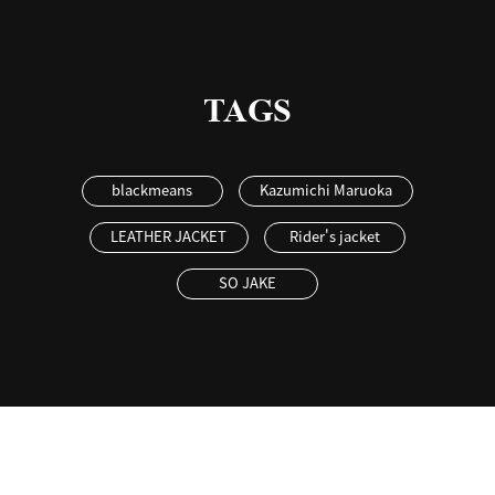
TAGS
blackmeans
Kazumichi Maruoka
LEATHER JACKET
Rider's jacket
SO JAKE