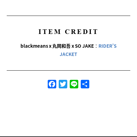
ITEM CREDIT
blackmeans x 丸岡和吾 x SO JAKE
：
RIDER’S
JACKET
Facebook
Twitter
Line
共
有