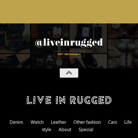
Denim
Watch
Leather
Other fashion
Cars
Life
style
About
Special