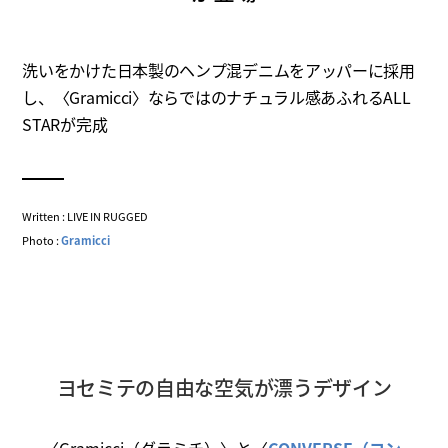
洗いをかけた日本製のヘンプ混デニムをアッパーに採用
し、〈Gramicci〉ならではのナチュラル感あふれるALL
STARが完成
Written : LIVE IN RUGGED
Photo :
Gramicci
ヨセミテの自由な空気が漂うデザイン
〈Gramicci（グラミチ）〉と〈
CONVERSE（コン