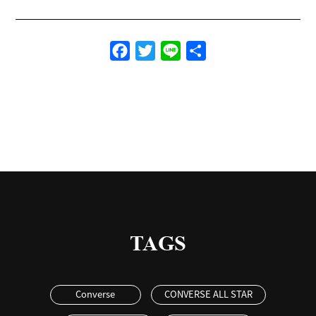
Facebook
Twitter
Line
共
有
TAGS
Converse
CONVERSE ALL STAR