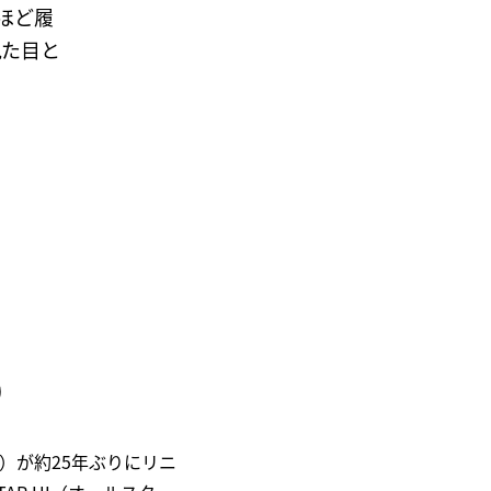
ほど履
見た目と
り
ー）が約25年ぶりにリニ