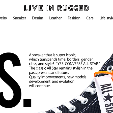
elry
Sneaker
Denim
Leather
Fashion
Cars
Life styl