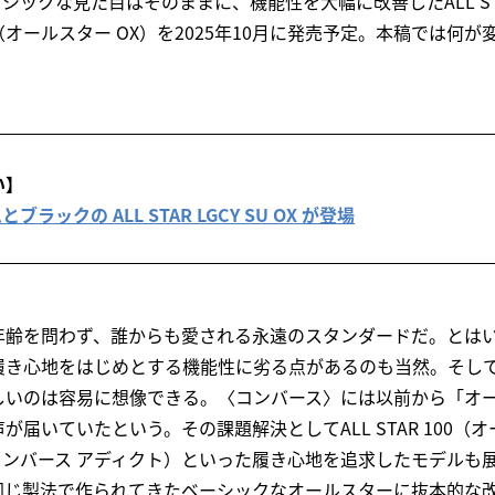
シックな見た目はそのままに、機能性を大幅に改善したALL STA
 OX（オールスター OX）を2025年10月に発売予定。本稿では
い】
とブラックの ALL STAR LGCY SU OX が登場
年齢を問わず、誰からも愛される永遠のスタンダードだ。とは
履き心地をはじめとする機能性に劣る点があるのも当然。そし
しいのは容易に想像できる。〈コンバース〉には以前から「オ
届いていたという。その課題解決としてALL STAR 100（オー
ICT（コンバース アディクト）といった履き心地を追求したモデル
同じ製法で作られてきたベーシックなオールスターに抜本的な