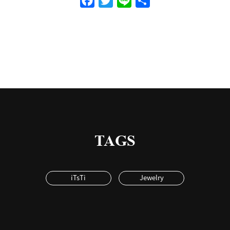
Facebook
Twitter
Line
共
有
TAGS
iTsTi
Jewelry