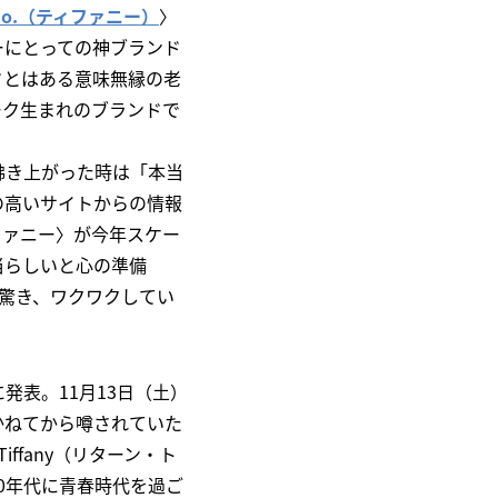
 & Co.（ティファニー）
〉
ーにとっての神ブランド
ドとはある意味無縁の老
ーク生まれのブランドで
沸き上がった時は「本当
の高いサイトからの情報
ファニー〉が今年スケー
当らしいと心の準備
うに驚き、ワクワクしてい
表。11月13日（土）
かねてから噂されていた
ffany（リターン・ト
0年代に青春時代を過ご