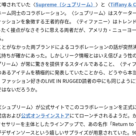
に噂されていた〈
Supreme（シュプリーム）
〉と〈
Tiffany
ネーム同士のコラボレーション。〈シュプリーム〉はスケータ
ァッションを象徴する王者的存在。〈ティファニー〉はトレン
ったく接点がなさそうに思える両者だが、アメリカ・ニューヨ
る。
ことがなかった両ブランドによるコラボレーションの話が突然
気持ちが確かにあった。しかしリーク情報とはいえ信ぴょう性
プリーム〉が常に驚きを提供するスタイルであること、〈ティ
のあるアイテムを積極的に発表していたことから、どうやら本
ァッション好きのLIVE IN RUGGED読者の中にも同じよ
ではないだろうか。
シュプリーム〉が公式サイトでこのコラボレーションを正式に発
営店および
公式オンラインストア
にてローンチされるようだ。
サリーを主体としたラインアップで、あの名作「Return to Ti
がデザインソースという嬉しいサプライズが用意されていた。9