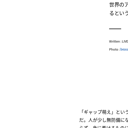
世界の
るとい
Written : LI
Photo :
beau
「ギャップ萌え」とい
だ。人が少し無防備に
らず、身に着けるもの