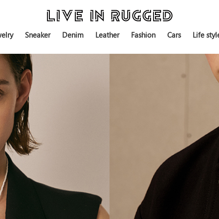
elry
Sneaker
Denim
Leather
Fashion
Cars
Life styl