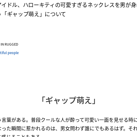
アイドル、ハローキティの可愛すぎるネックレスを男が身
う「ギャップ萌え」について
VE IN RUGGED
tiful people
「ギャップ萌え」
う言葉がある。普段クールな人が酔って可愛い一面を見せる時
なった瞬間に惹かれるのは、男女問わず誰にでもあるはず。そ
に感じることもある。