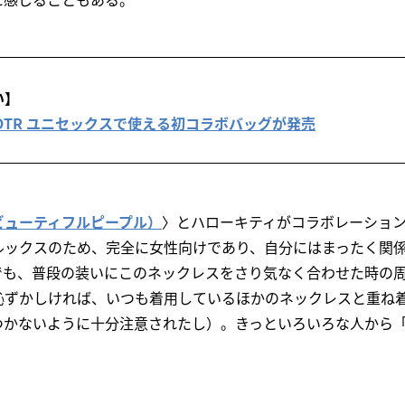
い】
le × POTR ユニセックスで使える初コラボバッグが発売
ple（ビューティフルピープル）
〉とハローキティがコラボレーショ
ルックスのため、完全に女性向けであり、自分にはまったく関
でも、普段の装いにこのネックレスをさり気なく合わせた時の
恥ずかしければ、いつも着用しているほかのネックレスと重ね
つかないように十分注意されたし）。きっといろいろな人から