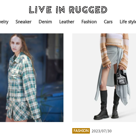
elry
Sneaker
Denim
Leather
Fashion
Cars
Life styl
2023/07/30
FASHION