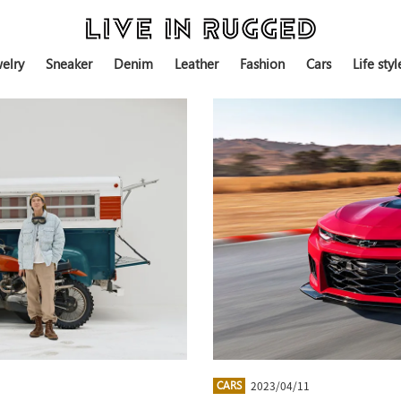
elry
Sneaker
Denim
Leather
Fashion
Cars
Life styl
2023/04/11
CARS