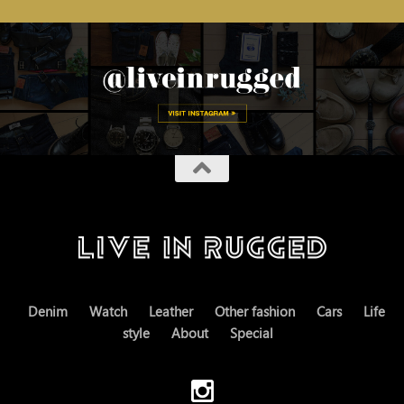
Denim
Watch
Leather
Other fashion
Cars
Life
style
About
Special