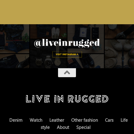
Denim
Watch
Leather
Other fashion
Cars
Life
style
About
Special