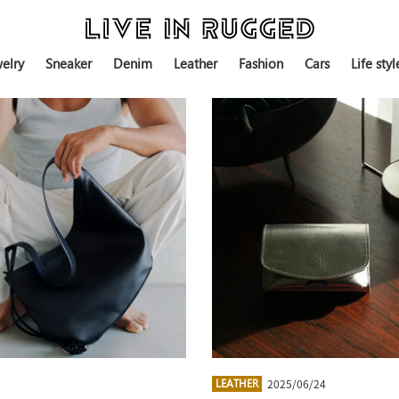
elry
Sneaker
Denim
Leather
Fashion
Cars
Life styl
2025/06/24
LEATHER