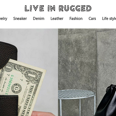
elry
Sneaker
Denim
Leather
Fashion
Cars
Life styl