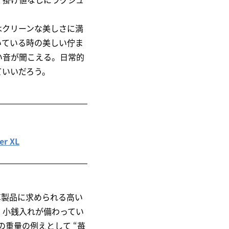
はクリーンな美しさに満
いている時の美しい佇ま
い音が聞こえる。日常的
ていいだろう。
r XL
、革製品に求められる高い
、小銭入れが備わってい
重量の例えとして “苺