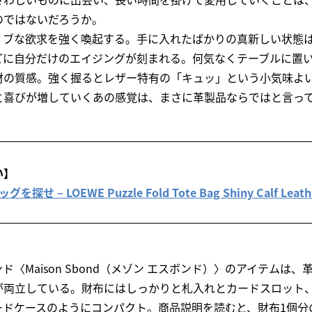
のではないだろうか。
ィブな欲求を強く喚起する。手に入れたばかりの真新しい状態
どに自分だけのエイジングが刻まれる。何気なくテーブルに置
材の質感。強く握るとレザー特有の「キュッ」という小気味よ
と喜びが増していくあの感覚は、まさに革製品ならではと言っ
い】
– LOEWE Puzzle Fold Tote Bag Shiny Calf Leathe
〈Maison Sbond（メゾン エスボンド）〉のアイテムは
が両立している。財布にはしっかりと札入れとカードスロット
ドケースのようにコンパクト。商品説明を読むと、財布1個分の