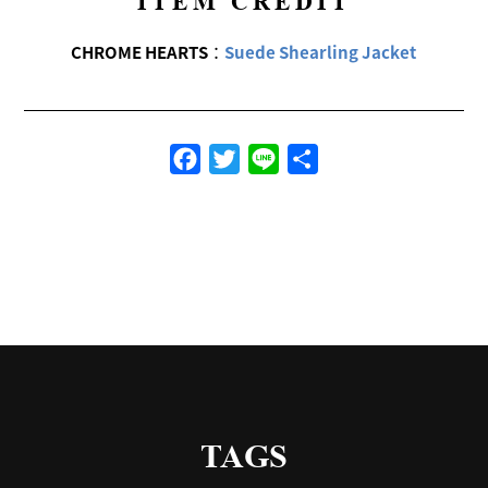
ITEM CREDIT
CHROME HEARTS
：
Suede Shearling Jacket
Facebook
Twitter
Line
共
有
TAGS