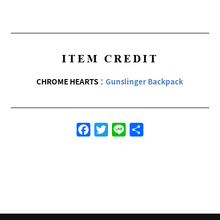
ITEM CREDIT
CHROME HEARTS
：
Gunslinger Backpack
Facebook
Twitter
Line
共
有