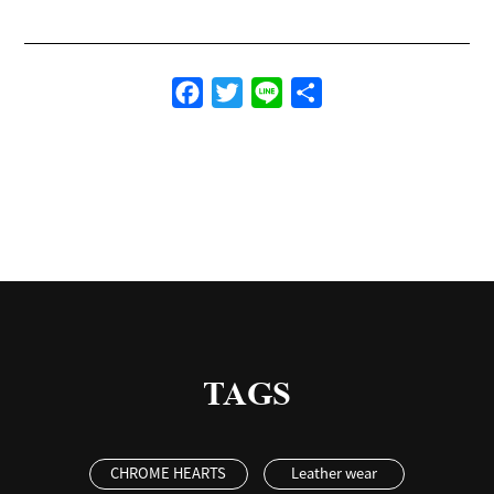
Facebook
Twitter
Line
共
有
TAGS
CHROME HEARTS
Leather wear