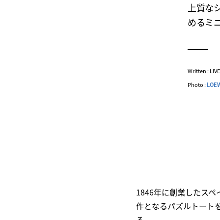
上質な
めるミ
Written : LI
Photo :
LOE
1846年に創業したス
作となるパズルトート
る。