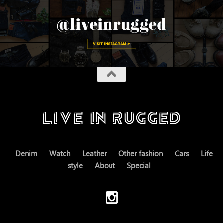
Denim
Watch
Leather
Other fashion
Cars
Life
style
About
Special