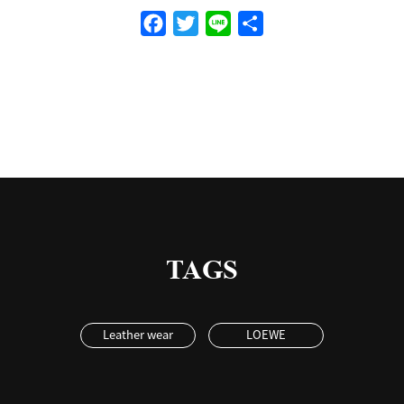
Facebook
Twitter
Line
共
有
TAGS
Leather wear
LOEWE