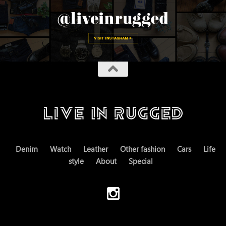
Denim
Watch
Leather
Other fashion
Cars
Life
style
About
Special