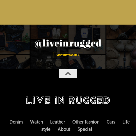
Denim
Watch
Leather
Other fashion
Cars
Life
style
About
Special