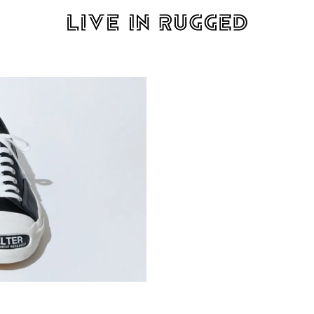
elry
Sneaker
Denim
Leather
Fashion
Cars
Life sty