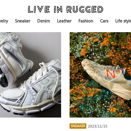
elry
Sneaker
Denim
Leather
Fashion
Cars
Life styl
2023/11/15
SNEAKER