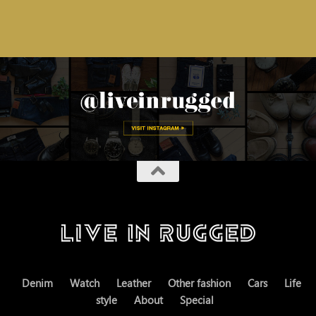
Denim
Watch
Leather
Other fashion
Cars
Life
style
About
Special