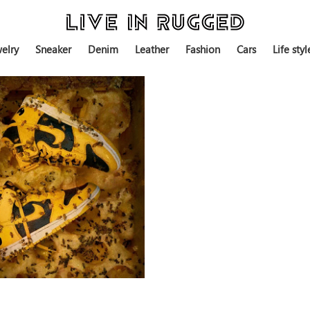
elry
Sneaker
Denim
Leather
Fashion
Cars
Life styl